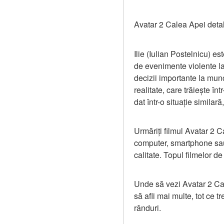
Avatar 2 Calea Apei detal
Ilie (Iulian Postelnicu) est
de evenimente violente la 
decizii importante la mun
realitate, care trăiește în
dat într-o situație similar
Urmăriți filmul Avatar 2 C
computer, smartphone sau 
calitate. Topul filmelor de 
Unde să vezi Avatar 2 Cal
să afli mai multe, tot ce tr
rânduri.