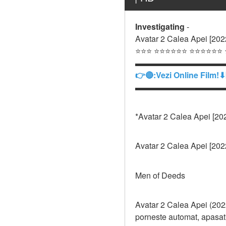
Investigating
-
Avatar 2 Calea Apei [202
⭐⭐⭐ ⭐⭐⭐⭐⭐⭐ ⭐⭐⭐⭐⭐⭐
▬▬▬▬▬▬▬▬▬▬▬
👉🔴:Vezi Online Film!⬇
▬▬▬▬▬▬▬▬▬▬▬
*Avatar 2 Calea Apei [20
Avatar 2 Calea Apei [20
Men of Deeds
Avatar 2 Calea Apei (2022
porneste automat, apasati