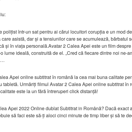
iu:
e polițist într-un sat pentru ai cărui locuitori corupția e un mod de
care asistă, dar și a tensiunilor care se acumulează, bărbatul se
că și în viața personală.Avatar 2 Calea Apei este un film despr
tr-o lume ideală, construită de el. „Cred că fiecare dintre noi ne-
ă,…
alea Apei online subtitrat în română la cea mai buna calitate pent
tabletă. Urmăriți filmul Avatar 2 Calea Apei online subtitrat în
calitate este la un fără întreruperi click distanță!
ea Apei 2022 Online dublat Subtitrat in Română? Dacă exact ast
ebuie să faci este să-ți aloci cinci minute de timp liber și să te ded