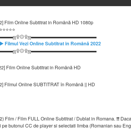
2] Film Online Subtitrat in Română HD 1080p
 ⭐⭐⭐⭐⭐
▬▬▬ஜ۩۞۩ஜ▬▬▬▬▬▬▬▬▬▬▬▬▬▬
▶️ Filmul Vezi Online Subtitrat in Română 2022
▬▬▬ஜ۩۞۩ஜ▬▬▬▬▬▬▬▬▬▬▬▬▬▬
22] Film Online Subtitrat in Română HD
22] Filmul Online SUBTITRAT în Română || HD
) Film / Film FULL Online Subtitrat / Dublat in Romana. ❗❗️️ Daca
 pe butonul CC de player si selectati limba (Romanian sau English