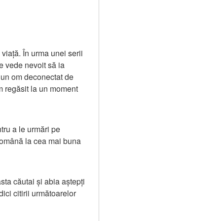
 viață. În urma unei serii 
 vede nevoit să ia 
e un om deconectat de 
am regăsit la un moment 
ru a le urmări pe 
 română la cea mai buna 
a căutai și abia aștepți 
ici citirii următoarelor 