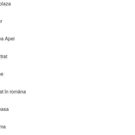
plaza
er
ea Apei
trat
ne
at în româna
easa
ema