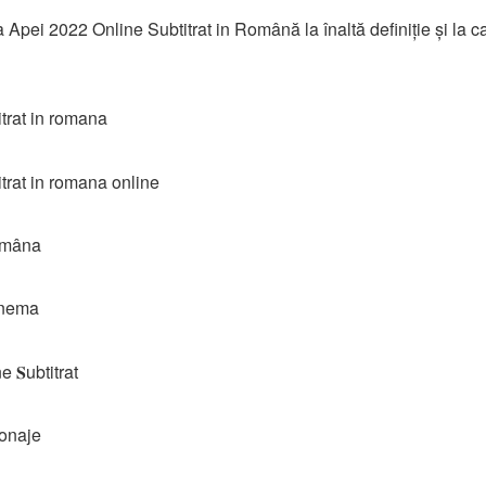
pei 2022 Online Subtitrat in Română la înaltă definiție și la ca
itrat in romana
itrat in romana online
româna
inema
 𝐒ubtitrat
sonaje