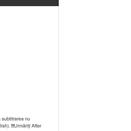
 subtitrarea nu
). ❗❗️️Urmăriți After