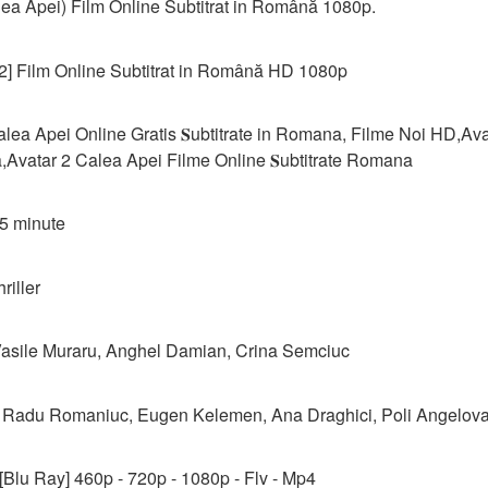
ea Apei) Film Online Subtitrat in Română 1080p.
2] Film Online Subtitrat in Română HD 1080p
Calea Apei Online Gratis 𝐒ubtitrate in Romana, Filme Noi HD,Av
a,Avatar 2 Calea Apei Filme Online 𝐒ubtitrate Romana
05 minute
iller
, Vasile Muraru, Anghel Damian, Crina Semciuc
 Radu Romaniuc, Eugen Kelemen, Ana Draghici, Poli Angelov
[Blu Ray] 460p - 720p - 1080p - Flv - Mp4