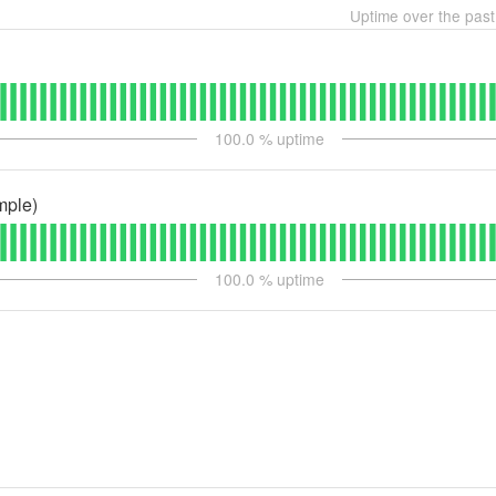
Uptime over the pas
100.0
% uptime
mple)
100.0
% uptime