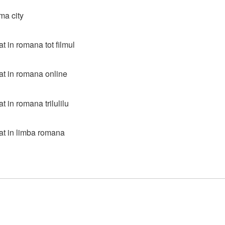
ma city
t in romana tot filmul
at in romana online
 in romana trilulilu
at in limba romana